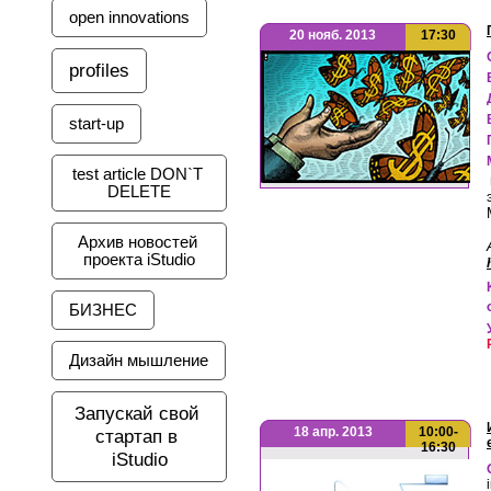
open innovations
20 нояб. 2013
17:30
profiles
start-up
test article DON`T 
DELETE
Архив новостей 
проекта iStudio
БИЗНЕС
Дизайн мышление
Запускай свой 
18 апр. 2013
10:00-
стартап в 
16:30
iStudio