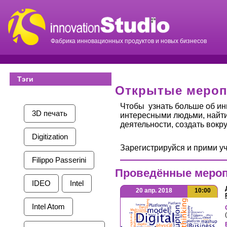
Фабрика инновационных продуктов и новых бизнесов
Тэги
Открытые мероп
Чтобы узнать больше об ин
3D печать
интересными людьми, найт
деятельности, создать вокру
Digitization
Зарегистрируйся и прими у
Filippo Passerini
Проведённые меро
IDEO
Intel
20 апр. 2018
10:00
Intel Atom