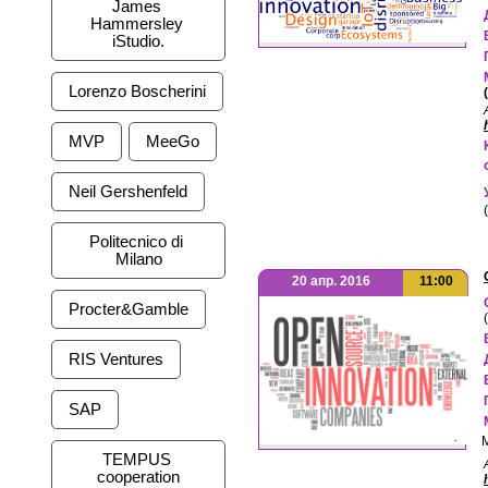
James 
Hammersley 
iStudio.
Lorenzo Boscherini
MVP
MeeGo
Neil Gershenfeld
Politecnico di 
Milano
20 апр. 2016
11:00
Procter&Gamble
RIS Ventures
SAP
·
М
TEMPUS 
cooperation