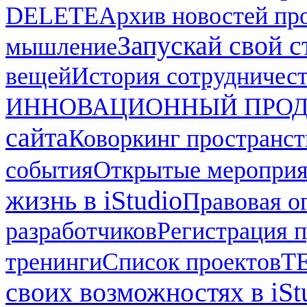
DELETE
Архив новостей про
Запускай свой ст
мышление
вещей
История сотрудничес
ИННОВАЦИОННЫЙ ПРОД
сайта
Коворкинг пространст
события
Открытые мероприят
жизнь в iStudio
Правовая о
разработчиков
Регистрация п
тренинги
Список проектов
Т
своих возможностях в iSt