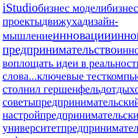
iStudio
бизнес модели
бизнес
проекты
движуха
дизайн-
инновации
инно
мышление
предпринимательство
инн
воплощать идеи в реальност
слова...
ключевые тест
компь
стол
нил гершенфельд
отдых
советы
предпринимательский
настрой
предпринимательск
университет
предпринимател