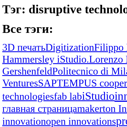
Тэг: disruptive technol
Все тэги:
3D печать
Digitization
Filippo 
Hammersley iStudio.
Lorenzo 
Gershenfeld
Politecnico di Mi
Ventures
SAP
TEMPUS cooper
in
iStudio
technologies
fab lab
главная страница
makerton I
pr
innovation
open innovations