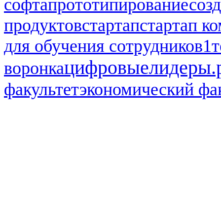
софта
прототипирование
соз
продуктов
стартап
стартап к
для обучения сотрудников1
т
цифровыелидеры.
воронка
факультет
экономический фа