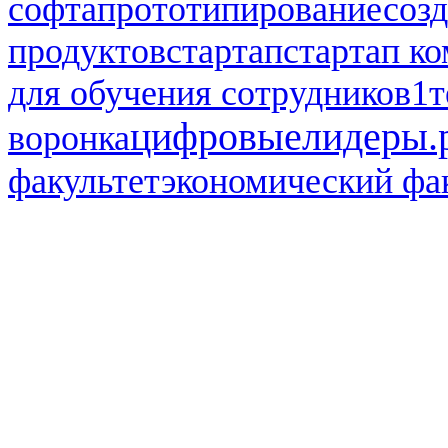
софта
прототипирование
соз
продуктов
стартап
стартап к
для обучения сотрудников1
т
цифровыелидеры.
воронка
факультет
экономический фа