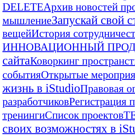
DELETE
Архив новостей про
Запускай свой ст
мышление
вещей
История сотрудничес
ИННОВАЦИОННЫЙ ПРОД
сайта
Коворкинг пространст
события
Открытые мероприят
жизнь в iStudio
Правовая о
разработчиков
Регистрация п
тренинги
Список проектов
Т
своих возможностях в iSt