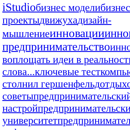
iStudio
бизнес модели
бизнес
проекты
движуха
дизайн-
инновации
инно
мышление
предпринимательство
инн
воплощать идеи в реальност
слова...
ключевые тест
компь
стол
нил гершенфельд
отдых
советы
предпринимательский
настрой
предпринимательск
университет
предпринимател