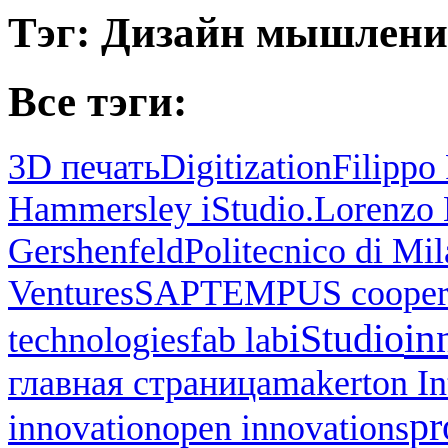
Тэг: Дизайн мышлени
Все тэги:
3D печать
Digitization
Filippo 
Hammersley iStudio.
Lorenzo 
Gershenfeld
Politecnico di Mi
Ventures
SAP
TEMPUS cooper
in
iStudio
technologies
fab lab
главная страница
makerton I
pr
innovation
open innovations