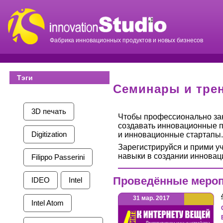
Фабрика инновационных продуктов и новых бизнесов
Тэги
Семинары и тре
3D печать
Чтобы профессионально за
создавать инновационные п
Digitization
и инновационные стартапы.
Зарегистрируйся и прими у
навыки в создании инновац
Filippo Passerini
Проведённые меро
IDEO
Intel
31 мар. 2017
Intel Atom