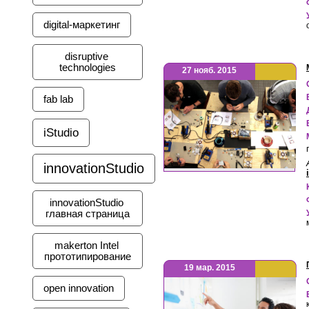
digital-маркетинг
disruptive 
technologies
27 нояб. 2015
fab lab
iStudio
innovationStudio
innovationStudio 
главная страница
makerton Intel 
прототипирование
19 мар. 2015
open innovation