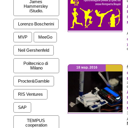
James 
Hammersley 
iStudio.
Lorenzo Boscherini
MVP
MeeGo
Neil Gershenfeld
Politecnico di 
18 мар. 2016
Milano
Procter&Gamble
RIS Ventures
SAP
TEMPUS 
cooperation