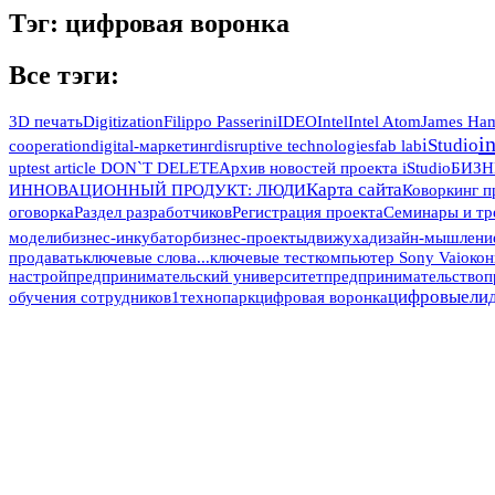
Тэг: цифровая воронка
Все тэги:
3D печать
Digitization
Filippo Passerini
IDEO
Intel
Intel Atom
James Ham
i
iStudio
cooperation
digital-маркетинг
disruptive technologies
fab lab
up
test article DON`T DELETE
Архив новостей проекта iStudio
БИЗН
Карта сайта
ИННОВАЦИОННЫЙ ПРОДУКТ: ЛЮДИ
Коворкинг п
оговорка
Раздел разработчиков
Регистрация проекта
Семинары и тр
модели
бизнес-инкубатор
бизнес-проекты
движуха
дизайн-мышлени
продавать
ключевые слова...
ключевые тест
компьютер Sony Vaio
кон
настрой
предпринимательский университет
предпринимательство
п
цифровыели
обучения сотрудников1
технопарк
цифровая воронка