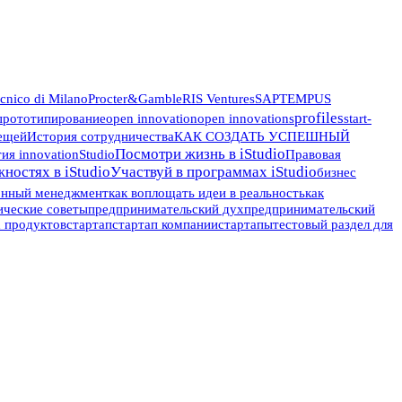
ecnico di Milano
Procter&Gamble
RIS Ventures
SAP
TEMPUS
profiles
 прототипирование
open innovation
open innovations
start-
ещей
История сотрудничества
КАК СОЗДАТЬ УСПЕШНЫЙ
Посмотри жизнь в iStudio
я innovationStudio
Правовая
ностях в iStudio
Участвуй в программах iStudio
бизнес
онный менеджмент
как воплощать идеи в реальность
как
ические советы
предпринимательский дух
предпринимательский
х продуктов
стартап
стартап компании
стартапы
тестовый раздел для