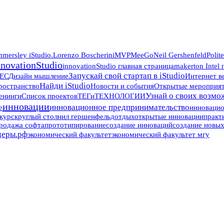
mersley iStudio.
Lorenzo Boscherini
MVP
MeeGo
Neil Gershenfeld
Polit
nnovationStudio
innovationStudio главная страница
makerton Intel
Запускай свой стартап в iStudio
ЕС
Дизайн мышление
Интернет в
Найди iStudio
ространство
Новости и события
Открытые мероприяти
Узнай о своих возмож
енинги
Список проектов
ТЕГи
ТЕХНОЛОГИИ
инновации
инновационное предпринимательство
е
инноваци
курс
круглый стол
нил гершенфельд
отдых
открытые инновации
практ
родажа софта
прототипирование
создание инноваций
создание новы
деры.рф
экономический факультет
экономический факультет мгу