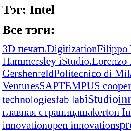
Тэг: Intel
Все тэги:
3D печать
Digitization
Filippo 
Hammersley iStudio.
Lorenzo 
Gershenfeld
Politecnico di Mi
Ventures
SAP
TEMPUS cooper
in
iStudio
technologies
fab lab
главная страница
makerton I
pr
innovation
open innovations