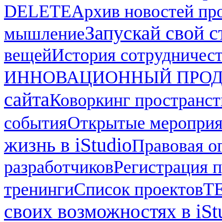
DELETE
Архив новостей про
Запускай свой ст
мышление
вещей
История сотрудничес
ИННОВАЦИОННЫЙ ПРОД
сайта
Коворкинг пространст
события
Открытые мероприят
жизнь в iStudio
Правовая о
разработчиков
Регистрация п
тренинги
Список проектов
Т
своих возможностях в iSt