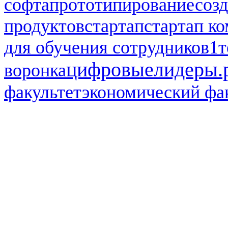
софта
прототипирование
соз
продуктов
стартап
стартап к
для обучения сотрудников1
т
цифровыелидеры.
воронка
факультет
экономический фа