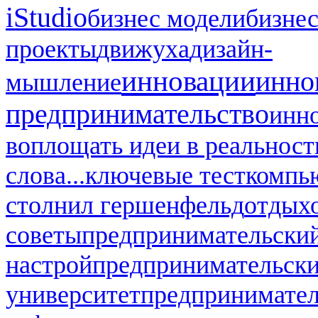
iStudio
бизнес модели
бизнес
проекты
движуха
дизайн-
инновации
инно
мышление
предпринимательство
инн
воплощать идеи в реальност
слова...
ключевые тест
компь
стол
нил гершенфельд
отдых
советы
предпринимательский
настрой
предпринимательск
университет
предпринимател