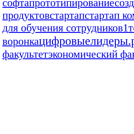
софта
прототипирование
соз
продуктов
стартап
стартап к
для обучения сотрудников1
т
цифровыелидеры.
воронка
факультет
экономический фа