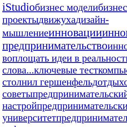
iStudio
бизнес модели
бизнес
проекты
движуха
дизайн-
инновации
инно
мышление
предпринимательство
инн
воплощать идеи в реальност
слова...
ключевые тест
компь
стол
нил гершенфельд
отдых
советы
предпринимательский
настрой
предпринимательск
университет
предпринимател