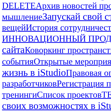
DELETE
Архив новостей про
Запускай свой ст
мышление
вещей
История сотрудничес
ИННОВАЦИОННЫЙ ПРОД
сайта
Коворкинг пространст
события
Открытые мероприят
жизнь в iStudio
Правовая о
разработчиков
Регистрация п
тренинги
Список проектов
Т
своих возможностях в iSt