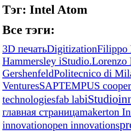
Тэг: Intel Atom
Все тэги:
3D печать
Digitization
Filippo 
Hammersley iStudio.
Lorenzo 
Gershenfeld
Politecnico di Mi
Ventures
SAP
TEMPUS cooper
in
iStudio
technologies
fab lab
главная страница
makerton I
pr
innovation
open innovations