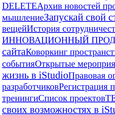
DELETE
Архив новостей про
Запускай свой ст
мышление
вещей
История сотрудничес
ИННОВАЦИОННЫЙ ПРОД
сайта
Коворкинг пространст
события
Открытые мероприят
жизнь в iStudio
Правовая о
разработчиков
Регистрация п
тренинги
Список проектов
Т
своих возможностях в iSt