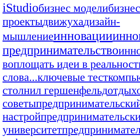
iStudio
бизнес модели
бизнес
проекты
движуха
дизайн-
инновации
инно
мышление
предпринимательство
инн
воплощать идеи в реальност
слова...
ключевые тест
компь
стол
нил гершенфельд
отдых
советы
предпринимательский
настрой
предпринимательск
университет
предпринимател