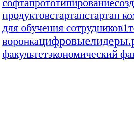
софта
прототипирование
соз
продуктов
стартап
стартап к
для обучения сотрудников1
т
цифровыелидеры.
воронка
факультет
экономический фа