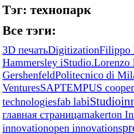
Тэг: технопарк
Все тэги:
3D печать
Digitization
Filippo 
Hammersley iStudio.
Lorenzo 
Gershenfeld
Politecnico di Mi
Ventures
SAP
TEMPUS cooper
in
iStudio
technologies
fab lab
главная страница
makerton I
pr
innovation
open innovations