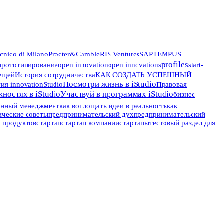
ecnico di Milano
Procter&Gamble
RIS Ventures
SAP
TEMPUS
profiles
 прототипирование
open innovation
open innovations
start-
ещей
История сотрудничества
КАК СОЗДАТЬ УСПЕШНЫЙ
Посмотри жизнь в iStudio
я innovationStudio
Правовая
ностях в iStudio
Участвуй в программах iStudio
бизнес
онный менеджмент
как воплощать идеи в реальность
как
ические советы
предпринимательский дух
предпринимательский
х продуктов
стартап
стартап компании
стартапы
тестовый раздел для