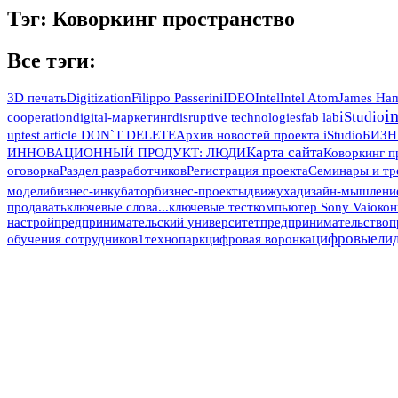
Тэг: Коворкинг пространство
Все тэги:
3D печать
Digitization
Filippo Passerini
IDEO
Intel
Intel Atom
James Ham
i
iStudio
cooperation
digital-маркетинг
disruptive technologies
fab lab
up
test article DON`T DELETE
Архив новостей проекта iStudio
БИЗН
Карта сайта
ИННОВАЦИОННЫЙ ПРОДУКТ: ЛЮДИ
Коворкинг п
оговорка
Раздел разработчиков
Регистрация проекта
Семинары и тр
модели
бизнес-инкубатор
бизнес-проекты
движуха
дизайн-мышлени
продавать
ключевые слова...
ключевые тест
компьютер Sony Vaio
кон
настрой
предпринимательский университет
предпринимательство
п
цифровыели
обучения сотрудников1
технопарк
цифровая воронка