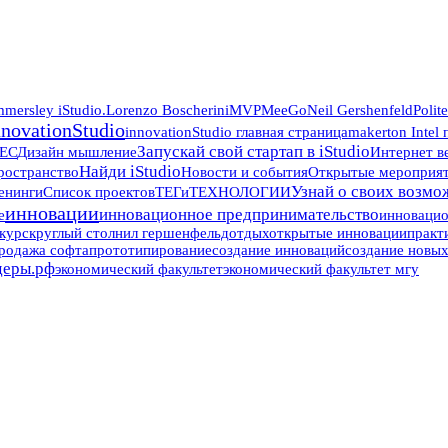
mersley iStudio.
Lorenzo Boscherini
MVP
MeeGo
Neil Gershenfeld
Polit
nnovationStudio
innovationStudio главная страница
makerton Intel
Запускай свой стартап в iStudio
ЕС
Дизайн мышление
Интернет в
Найди iStudio
ространство
Новости и события
Открытые мероприяти
Узнай о своих возмож
енинги
Список проектов
ТЕГи
ТЕХНОЛОГИИ
инновации
инновационное предпринимательство
е
инноваци
курс
круглый стол
нил гершенфельд
отдых
открытые инновации
практ
родажа софта
прототипирование
создание инноваций
создание новы
деры.рф
экономический факультет
экономический факультет мгу