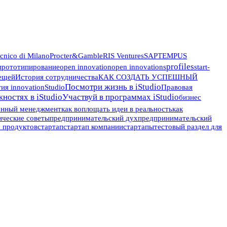
ecnico di Milano
Procter&Gamble
RIS Ventures
SAP
TEMPUS
profiles
 прототипирование
open innovation
open innovations
start-
ещей
История сотрудничества
КАК СОЗДАТЬ УСПЕШНЫЙ
Посмотри жизнь в iStudio
я innovationStudio
Правовая
ностях в iStudio
Участвуй в программах iStudio
бизнес
онный менеджмент
как воплощать идеи в реальность
как
ические советы
предпринимательский дух
предпринимательский
х продуктов
стартап
стартап компании
стартапы
тестовый раздел для