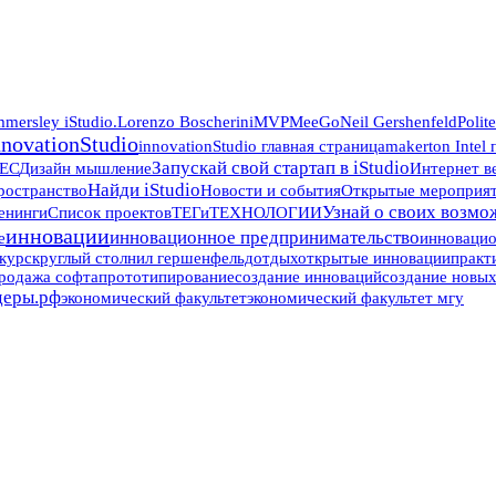
mersley iStudio.
Lorenzo Boscherini
MVP
MeeGo
Neil Gershenfeld
Polit
nnovationStudio
innovationStudio главная страница
makerton Intel
Запускай свой стартап в iStudio
ЕС
Дизайн мышление
Интернет в
Найди iStudio
ространство
Новости и события
Открытые мероприяти
Узнай о своих возмож
енинги
Список проектов
ТЕГи
ТЕХНОЛОГИИ
инновации
инновационное предпринимательство
е
инноваци
курс
круглый стол
нил гершенфельд
отдых
открытые инновации
практ
родажа софта
прототипирование
создание инноваций
создание новы
деры.рф
экономический факультет
экономический факультет мгу