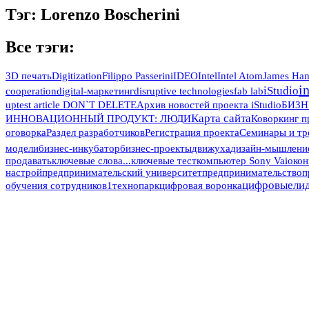
Тэг: Lorenzo Boscherini
Все тэги:
3D печать
Digitization
Filippo Passerini
IDEO
Intel
Intel Atom
James Ham
i
iStudio
cooperation
digital-маркетинг
disruptive technologies
fab lab
up
test article DON`T DELETE
Архив новостей проекта iStudio
БИЗН
Карта сайта
ИННОВАЦИОННЫЙ ПРОДУКТ: ЛЮДИ
Коворкинг п
оговорка
Раздел разработчиков
Регистрация проекта
Семинары и тр
модели
бизнес-инкубатор
бизнес-проекты
движуха
дизайн-мышлени
продавать
ключевые слова...
ключевые тест
компьютер Sony Vaio
кон
настрой
предпринимательский университет
предпринимательство
п
цифровыели
обучения сотрудников1
технопарк
цифровая воронка