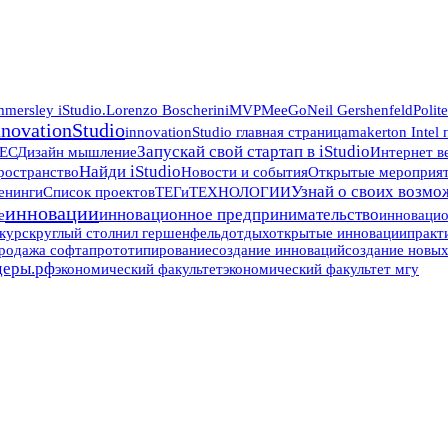
mersley iStudio.
Lorenzo Boscherini
MVP
MeeGo
Neil Gershenfeld
Polit
nnovationStudio
innovationStudio главная страница
makerton Intel
Запускай свой стартап в iStudio
ЕС
Дизайн мышление
Интернет в
Найди iStudio
ространство
Новости и события
Открытые мероприяти
Узнай о своих возмож
енинги
Список проектов
ТЕГи
ТЕХНОЛОГИИ
инновации
инновационное предпринимательство
е
инноваци
курс
круглый стол
нил гершенфельд
отдых
открытые инновации
практ
родажа софта
прототипирование
создание инноваций
создание новы
деры.рф
экономический факультет
экономический факультет мгу