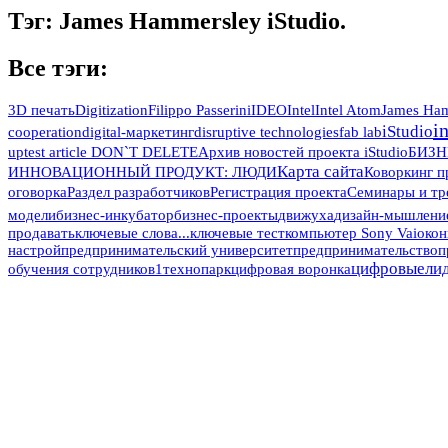
Тэг: James Hammersley iStudio.
Все тэги:
3D печать
Digitization
Filippo Passerini
IDEO
Intel
Intel Atom
James Ham
i
iStudio
cooperation
digital-маркетинг
disruptive technologies
fab lab
up
test article DON`T DELETE
Архив новостей проекта iStudio
БИЗН
Карта сайта
ИННОВАЦИОННЫЙ ПРОДУКТ: ЛЮДИ
Коворкинг п
оговорка
Раздел разработчиков
Регистрация проекта
Семинары и тр
модели
бизнес-инкубатор
бизнес-проекты
движуха
дизайн-мышлени
продавать
ключевые слова...
ключевые тест
компьютер Sony Vaio
кон
настрой
предпринимательский университет
предпринимательство
п
цифровыели
обучения сотрудников1
технопарк
цифровая воронка