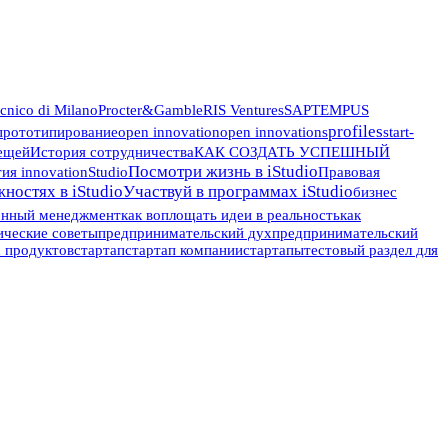
ecnico di Milano
Procter&Gamble
RIS Ventures
SAP
TEMPUS
profiles
 прототипирование
open innovation
open innovations
start-
ещей
История сотрудничества
КАК СОЗДАТЬ УСПЕШНЫЙ
Посмотри жизнь в iStudio
я innovationStudio
Правовая
ностях в iStudio
Участвуй в программах iStudio
бизнес
онный менеджмент
как воплощать идеи в реальность
как
ические советы
предпринимательский дух
предпринимательский
х продуктов
стартап
стартап компании
стартапы
тестовый раздел для