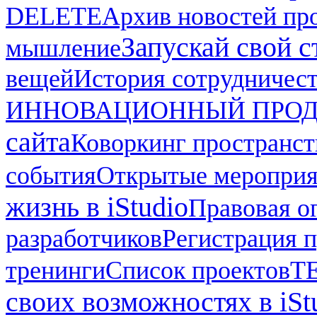
DELETE
Архив новостей про
Запускай свой ст
мышление
вещей
История сотрудничес
ИННОВАЦИОННЫЙ ПРОД
сайта
Коворкинг пространст
события
Открытые мероприят
жизнь в iStudio
Правовая о
разработчиков
Регистрация п
тренинги
Список проектов
Т
своих возможностях в iSt