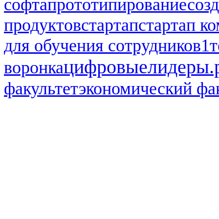
софта
прототипирование
соз
продуктов
стартап
стартап к
для обучения сотрудников1
т
цифровыелидеры.
воронка
факультет
экономический фа