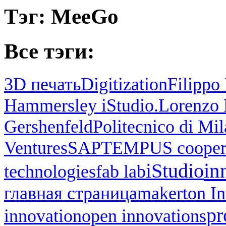
Тэг: MeeGo
Все тэги:
3D печать
Digitization
Filippo 
Hammersley iStudio.
Lorenzo 
Gershenfeld
Politecnico di Mi
Ventures
SAP
TEMPUS cooper
in
iStudio
technologies
fab lab
главная страница
makerton I
pr
innovation
open innovations