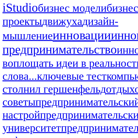
iStudio
бизнес модели
бизнес
проекты
движуха
дизайн-
инновации
инно
мышление
предпринимательство
инн
воплощать идеи в реальност
слова...
ключевые тест
компь
стол
нил гершенфельд
отдых
советы
предпринимательский
настрой
предпринимательск
университет
предпринимател