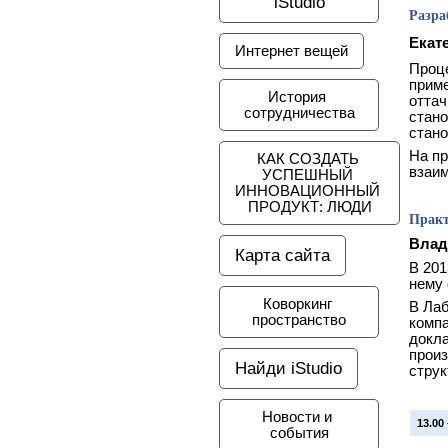
iStudio
Разра
Екат
Интернет вещей
Проце
прим
История 
оттач
сотрудничества
стано
стано
На пр
КАК СОЗДАТЬ 
взаим
УСПЕШНЫЙ 
ИННОВАЦИОННЫЙ 
ПРОДУКТ: ЛЮДИ
Практ
Влад
Карта сайта
В 201
нему 
Коворкинг 
В Лаб
пространство
компа
докл
произ
Найди iStudio
струк
Новости и 
13.0
0
события