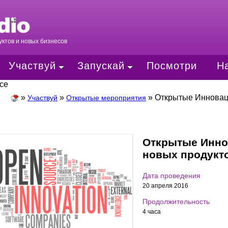
ктов и новых бизнесов
Участвуй
Запускай
Посмотри
Н
mce
»
»
»
Открытые Инноваци
Участвуй
Открытые мероприятия
Открытые Инно
новых продукто
Дата проведения
20 апреля 2016
Продолжительность
4 часа