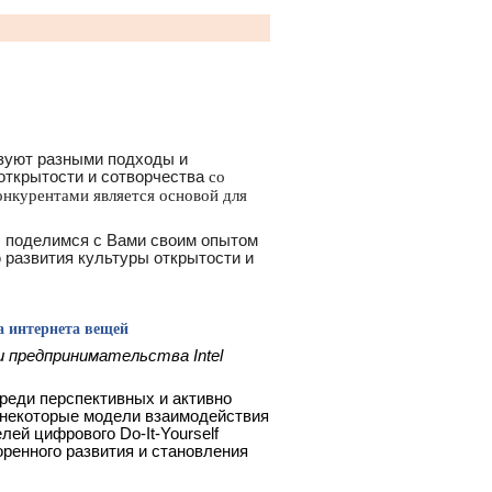
ьзуют разными подходы и
открытости и сотворчества
со
онкурентами является основой для
ы поделимся с Вами своим опытом
 развития культуры открытости и
 интернета вещей
 предпринимательства Intel
среди перспективных и активно
некоторые модели взаимодействия
ей цифрового Do-It-Yourself
оренного развития и становления