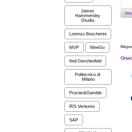
James 
Опу
Hammersley 
iStudio.
Lorenzo Boscherini
Меро
MVP
MeeGo
Опи
Neil Gershenfeld
Politecnico di 
Milano
Procter&Gamble
RIS Ventures
SAP