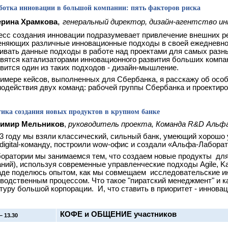
ботка инновации в большой компании: пять факторов риска
,
ерина Храмкова
генеральный директор, дизайн-агентство ин
сс создания инновации подразумевает привлечение внешних рес
еняющих различные инновационные подходы в своей ежедневно
ивать данные подходы в работе над проектами для самых разны
вятся катализаторами инновационного развития больших компа
вится один из таких подходов - дизайн-мышление.
имере кейсов, выполненных для Сбербанка, я расскажу об особ
одействия двух команд: рабочей группы Сбербанка и проектир
ика создания новых продуктов в крупном банке
имир Мельников
,
руководитель проекта, Команда R&D Альф
3 году мы взяли классический, сильный банк, умеющий хорошо 
digital-команду, построили wow-офис и создали «Альфа-Лабора
оратории мы занимаемся тем, что создаем новые продукты для
ний), используя современные управленческие подходы Agile, Kan
аде поделюсь опытом, как мы совмещаем исследовательские и
водственным процессом. Что такое "пиратский менеджмент" и к
туру большой корпорации. И, что ставить в приоритет - иннова
КОФЕ и ОБЩЕНИЕ участников
– 1
3
.3
0