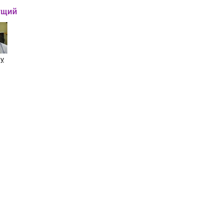
ущий
gy