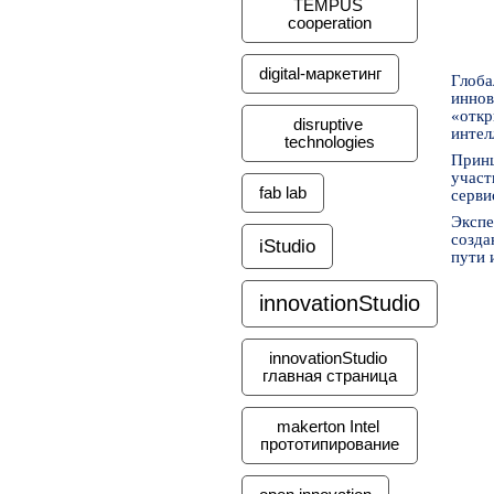
TEMPUS 
cooperation
digital-маркетинг
Глоба
иннов
«откр
disruptive 
интел
technologies
Принц
участ
fab lab
серви
Экспе
созда
iStudio
пути 
innovationStudio
innovationStudio 
главная страница
makerton Intel 
прототипирование