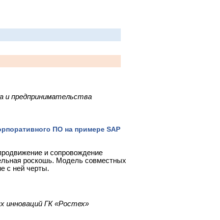
са и предпринимательства
корпоративного ПО на примере SAP
 продвижение и сопровождение
тельная роскошь. Модель совместных
е с ней черты.
 инноваций ГК «Ростех»