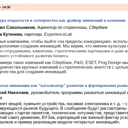
 – 14:30
ура открытости и сотворчества как драйвер инноваций в компании
ил Сокольников
,
директор по стратегии, Сбербанк
а Кутенева
,
партнер,
ExperienceLab
ые компаниям, чтобы выйти «за пределы конкуренции», испол
ологиями создания инноваций. Мы верим, что именно культура 
и сотрудниками, клиентами, стратегическими партнерами и даже к
ного устойчивого развития бизнеса.
имере таких компаний как Сбербанк, P&G, ESET, Frog Design м
дничества крупных компаний и стратегических агентств с целью
рчества для создания инноваций.
тые инновации как “катализатор” развития и формирования рынка
,
сей Николаев
руководитель программы развития инноваций и
a
нет вещей, «умные» устройства, носимая электроника и т. д. – 
ирующихся рынков будущего. В сообщении будут рассмотрены 
ающих стартап проектов, технических энтузиастов, представител
лай сам») движения, ВУЗов, корпораций как важный фактор уск
рынков и пример реализации модели «открытых инноваций».