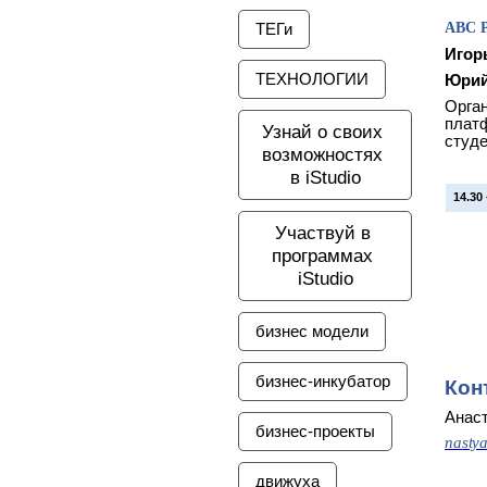
ABC P
ТЕГи
Игор
ТЕХНОЛОГИИ
Юрий
Орган
плат
Узнай о своих 
студе
возможностях 
в iStudio
14.30 
Участвуй в 
программах 
iStudio
бизнес модели
бизнес-инкубатор
Кoн
Анас
бизнес-проекты
nasty
движуха