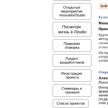
13.30
Открытые 
мероприятия 
innovationStudio
Культ
Миха
Посмотри 
Ирин
жизнь в iStudio
Крупн
метод
своим
Правовая 
успеш
оговорка
На пр
сотру
Раздел 
сотво
разработчиков
Откры
Регистрация 
проекта
Алек
Russi
Интер
Семинары и 
форм
тренинги
начин
(«сде
этих 
Список проектов