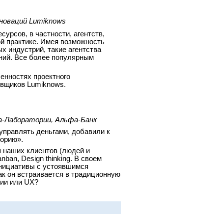
новаций Lumiknow
s
урсов, в частности, агентств,
й практике. Имея возможность
х индустрий, такие агентства
ний. Все более популярным
енностях проектного
овщиков Lumiknows.
а-Лаборатории, Альфа-Банк
управлять деньгами, добавили к
торию».
 наших клиентов (людей и
ban, Design thinking. В своем
нициативы с устоявшимся
ак он встраивается в традиционную
ции или UX?