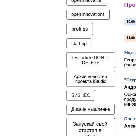
open innovation
Про
open innovations
10.00 
profiles
11.00
start-up
Модел
test article DON`T 
Геор
DELETE
(
innov
Архив новостей 
"Отк
проекта iStudio
Андр
Основ
БИЗНЕС
проду
иннов
Дизайн мышление
Опыт
Запускай свой 
Алек
стартап в 