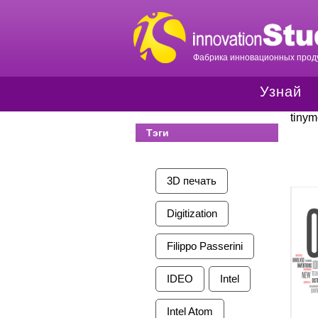
Фабрика инновационных проду
Узнай
tiny
Тэги
3D печать
Digitization
Filippo Passerini
IDEO
Intel
Intel Atom