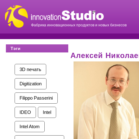
Фабрика инновационных продуктов и новых бизнесов
Тэги
Алексей Николае
3D печать
Digitization
Filippo Passerini
IDEO
Intel
Intel Atom