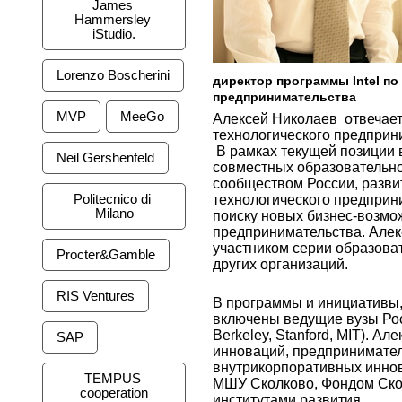
James 
Hammersley 
iStudio.
Lorenzo Boscherini
директор программы Intel по
предпринимательства
MVP
MeeGo
Алексей Николаев отвечает 
технологического предприн
В рамках текущей позиции в 
Neil Gershenfeld
совместных образовательно
сообществом России, разви
Politecnico di 
технологического предприн
Milano
поиску новых бизнес-возмо
предпринимательства. Алекс
участником серии образовате
Procter&Gamble
других организаций.
RIS Ventures
В программы и инициативы
включены ведущие вузы Рос
Berkeley, Stanford, MIT). 
SAP
инноваций, предприниматель
внутрикорпоративных инно
TEMPUS 
МШУ Сколково, Фондом Скол
cooperation
институтами развития.